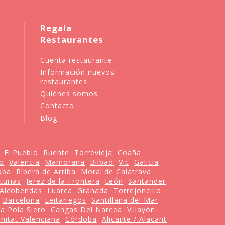
Regala
Restaurantes
Cuenta restaurante
Información nuevos
restaurantes
Quiénes somos
Contacto
Blog
El Pueblo
Ruente
Torrevieja
Coaña
o
Valencia
Mamorana
Bilbao
Vic
Galicia
oba
Ribera de Arriba
Moral de Calatrava
turias
Jerez de la Frontera
León
Santander
Alcobendas
Luarca
Granada
Torrejoncillo
Barcelona
Leitariegos
Santillana del Mar
a Pola Siero
Cangas Del Narcea
Villayón
itat Valenciana
Córdoba
Alicante / Alacant