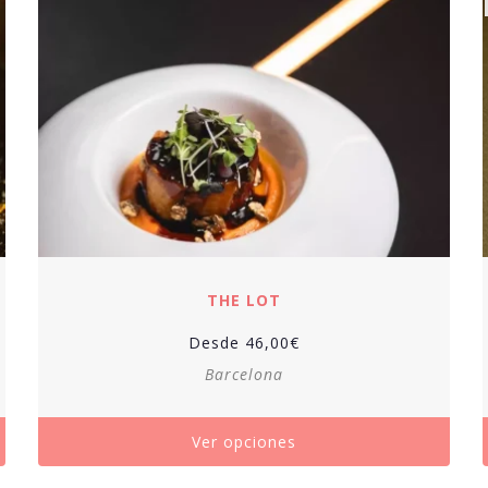
THE LOT
Desde
46,00
€
Barcelona
Ver opciones