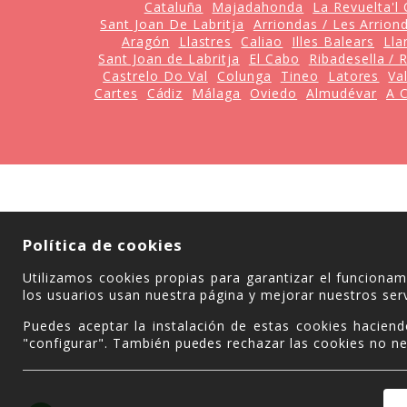
Cataluña
Majadahonda
La Revuelta'l
Sant Joan De Labritja
Arriondas / Les Arrion
Aragón
Llastres
Caliao
Illes Balears
Lla
Sant Joan de Labritja
El Cabo
Ribadesella / 
Castrelo Do Val
Colunga
Tineo
Latores
Va
Cartes
Cádiz
Málaga
Oviedo
Almudévar
A 
Política de cookies
Utilizamos cookies propias para garantizar el funciona
los usuarios usan nuestra página y mejorar nuestros serv
Puedes aceptar la instalación de estas cookies haciend
"configurar". También puedes rechazar las cookies no ne