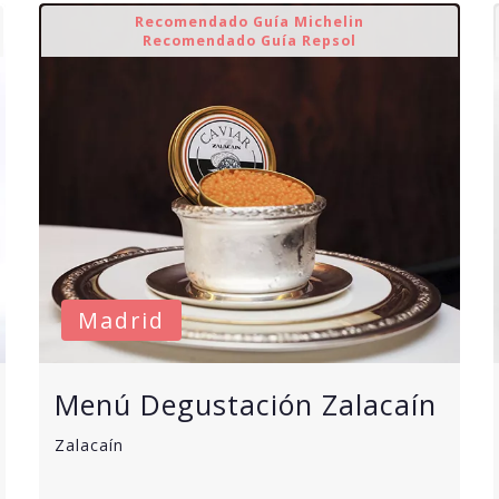
Recomendado Guía Michelin
Recomendado Guía Repsol
Madrid
Menú Degustación Zalacaín
Zalacaín