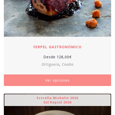
FERPEL GASTRONÓMICO
Desde
128,00
€
Ortiguera
,
Coaña
Ver opciones
Estrella Michelin 2026
Sol Repsol 2026