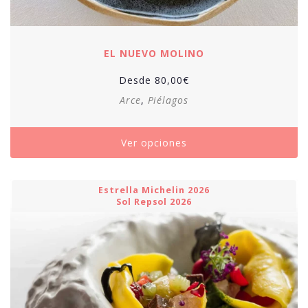
EL NUEVO MOLINO
Desde
80,00
€
Arce
,
Piélagos
Ver opciones
Estrella Michelin 2026
Sol Repsol 2026