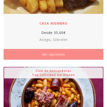
CASA NIEMBRO
Desde
35,00
€
Asiego
,
Cabrales
Ver opciones
Club de Guisanderas
Top Celicidad Sin Gluten