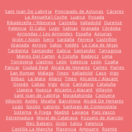
Sant Joan De Labritja
Principado de Asturias
Cáceres
La Revuelta'l Coche
Luarca
Posada
Ribadesella / Ribeseya
Castiellu
Valladolid
Ourense
Palencia
El Cabo
Lugo
Salinas
Granada
Córdoba
Arriondas / Les Arriondes
España
Asturias
Gijón / Xixón
Siero
Sardalla
Ferrera
Castrillón
Granada
Arroyo
Salou
Valdés
La Cala de Mijas
Tardienta
Santander
Galicia
Santander
Tarragona
Mieres Del Camin
A Coruña
Badajoz
Lena
Torrevieja
Llastres
León
Valencia
León
Coaña
Pancar
Ciudad Real
Alcalá de Henares
Cartes
Parres
San Roman
Málaga
Tineo
Valladolid
Caso
Vigo
Bilbao
La Mata
Allariz
Tineo
Alicante / Alacant
Oviedo
Caliao
Vigo
Arce
Cantabria
Cataluña
Llanera
Huesca
Alicante / Alacant
Villayón
Sant Joan de Labritja
Majadahonda
Castuera
Villayón
Avilés
Moaña
Barcelona
Alcalá De Henares
Lugo
Gozón
Latores
Santiago de Compostela
Sisterna
A Fraga
Madrid
Laviana
País Vasco
Extremadura
Moral de Calatrava
Pozuelo de Alarcón
Illes Balears
Gijón
Salou
Valencia
Castilla La Mancha
Plasencia
Ampuero
Ruente