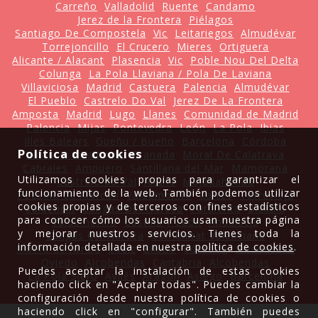
Carreño
Valladolid
Ruente
Candamo
Jerez de la Frontera
Piélagos
Santiago De Compostela
Vic
Leitariegos
Almudévar
Torrejoncillo
El Crucero
Mieres
Ortiguera
Alicante / Alacant
Plasencia
Vic
Poble Nou Del Delta
Colunga
La Pola Llaviana / Pola De Laviana
Villaviciosa
Madrid
Castuera
Palencia
Almudévar
El Pueblo
Castrelo Do Val
Jerez De La Frontera
Amposta
Madrid
Lugo
Llanes
Comunidad de Madrid
Palencia
Mijas
Pontevedra
León
La Pola
Ibias
Illes Balears
Gueñu / Bueño
Barcelona
Córdoba
Política de cookies
Valencia / València
Granada
Moral De Calatrava
Cabrales
Ampuero
Santillana del Mar
Mamorana
Utilizamos cookies propias para garantizar el
Castrelo do Val
Allariz
Majadahonda
funcionamiento de la web. También podemos utilizar
Pozuelo de Alarcón
Valdemorillo
Cartes
Torrevieja
cookies propias y de terceros con fines estadísticos
Valdencin
Cangas Del Narcea
Tardienta
Bizkaia
para conocer cómo los usuarios usan nuestra página
Valdemorillo
Castilla y León
Andalucía
y mejorar nuestros servicios. Tienes toda la
Cangas del Narcea
Comunitat Valenciana
información detallada en nuestra
política de cookies
.
Ribera de Arriba
Cádiz
Bilbao
Córdoba
Ribadesella
Oviedo
Alcobendas
Cantabria
Alcobendas
Puedes aceptar la instalación de estas cookies
La Pola Siero
Avilés
Aragón
Asiego
Barcelona
haciendo click en "Aceptar todas". Puedes cambiar la
configuración desde nuestra política de cookies o
haciendo click en "configurar". También puedes