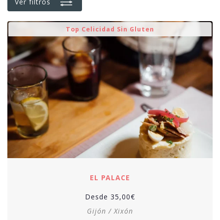
Ver filtros
Top Celicidad Sin Gluten
EL PALACE
Desde
35,00
€
Gijón / Xixón